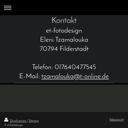
Kontakt
et-fotodesign
Eleni Tzamalouka
70794 Filderstadt
Telefon: 017640477545
E-Mail:
tzamalouka@t-online.de
Webansicht
Druckversion
|
Sitemap
© et-fotodesign